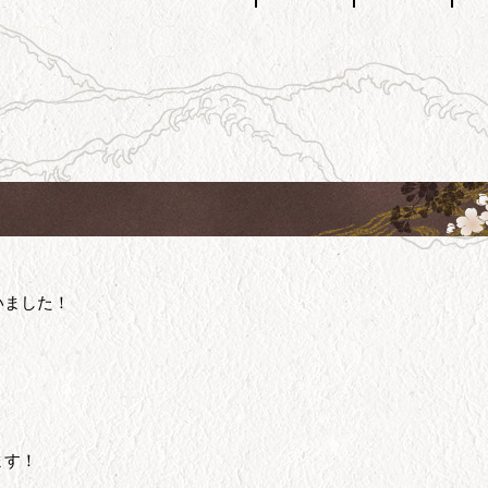
いました！
、
ます！