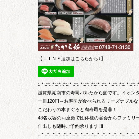
【ＬＩＮＥ追加はこちらから↓】
:.:*:.:*:.:*:.:*:.:*:.:*:.:*:.:*:.:*:.:*:.:*:.:*:.:*:.:*:.:*::.:*:.:*:.:
滋賀県湖南市の寿司バルたから船です。イオン
一皿120円～お寿司が食べられるリーズナブル
こだわりの本まぐろと肉寿司を是非！
48名収容のお座敷で団体様の宴会からファミリ
仕出しも随時ご予約承ります‼‼
:.:*:.:*:.:*:.:*:.:*:.:*:.:*:.:*:.:*:.:*:.:*:.:*:.:*:.:*:.:*::.:*:.:*:.: