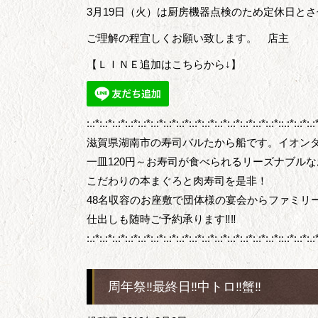
3月19日（火）は厨房機器点検のため定休日と
ご理解の程宜しくお願い致します。 店主
【ＬＩＮＥ追加はこちらから↓】
:.:*:.:*:.:*:.:*:.:*:.:*:.:*:.:*:.:*:.:*:.:*:.:*:.:*:.:*:.:*::.:*:.:*:.:
滋賀県湖南市の寿司バルたから船です。イオン
一皿120円～お寿司が食べられるリーズナブル
こだわりの本まぐろと肉寿司を是非！
48名収容のお座敷で団体様の宴会からファミリ
仕出しも随時ご予約承ります‼‼
:.:*:.:*:.:*:.:*:.:*:.:*:.:*:.:*:.:*:.:*:.:*:.:*:.:*:.:*:.:*::.:*:.:*:.:
周年祭‼最終日‼中トロ‼蟹‼