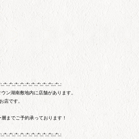
*:.:*:.:*:.:*:.:*:.:*:.:*:.:*:.:*:.:*::.:*:.:
タウン湖南敷地内に店舗があります。
なお店です。
ー層までご予約承っております！
*:.:*:.:*:.:*:.:*:.:*:.:*:.:*:.:*:.:*::.:*:.: