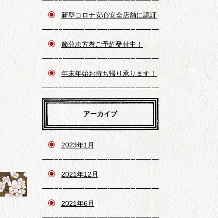
新型コロナ安心安全店舗に認証
されました！
節分恵方巻ご予約受付中！
年末年始お持ち帰り承ります！
アーカイブ
2023年1月
2021年12月
2021年6月