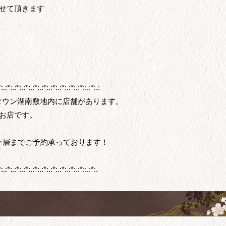
させて頂きます
*:.:*:.:*:.:*:.:*:.:*:.:*:.:*:.:*:.:*::.:*:.:
タウン湖南敷地内に店舗があります。
なお店です。
ー層までご予約承っております！
*:.:*:.:*:.:*:.:*:.:*:.:*:.:*:.:*:.:*::.:*:.