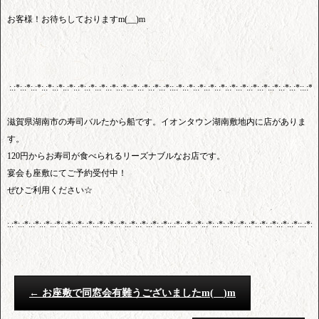
お客様！お待ちしておりますm(__)m
:.:*:.:*:.:*:.:*:.:*:.:*:.:*:.:*:.:*:.:*:.:*:.:*:.:*:.:*:.:*::.:*:.:*:.:*:.:*:.:*:.:*:.:*:.:*:.:*:.:*:.:*:.:*::.:*:.
滋賀県湖南市の寿司バルたから船です。イオンタウン湖南敷地内に店がありま
す。
120円からお寿司が食べられるリーズナブルなお店です。
宴会も座敷にてご予約受付中！
ぜひご利用ください☆
:.:*:.:*:.:*:.:*:.:*:.:*:.:*:.:*:.:*:.:*:.:*:.:*:.:*:.:*:.:*::.:*:.:*:.:*:.:*:.:*:.:*:.:*:.:*:.:*:.:*:.:*:.:*::.:*:.:
←
お座敷で同窓会有難うございましたm(__)m